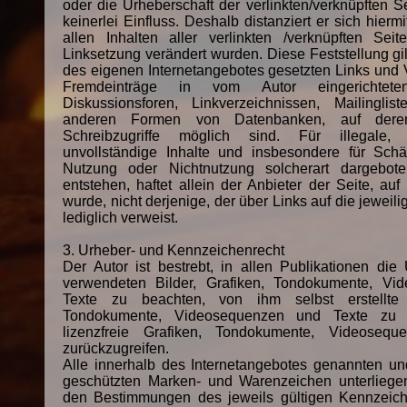
oder die Urheberschaft der verlinkten/verknüpften Se
keinerlei Einfluss. Deshalb distanziert er sich hierm
allen Inhalten aller verlinkten /verknüpften Sei
Linksetzung verändert wurden. Diese Feststellung gilt
des eigenen Internetangebotes gesetzten Links und 
Fremdeinträge in vom Autor eingerichtete
Diskussionsforen, Linkverzeichnissen, Mailingli
anderen Formen von Datenbanken, auf deren
Schreibzugriffe möglich sind. Für illegale, 
unvollständige Inhalte und insbesondere für Sch
Nutzung oder Nichtnutzung solcherart dargebote
entstehen, haftet allein der Anbieter der Seite, au
wurde, nicht derjenige, der über Links auf die jeweili
lediglich verweist.
3. Urheber- und Kennzeichenrecht
Der Autor ist bestrebt, in allen Publikationen die
verwendeten Bilder, Grafiken, Tondokumente, Vi
Texte zu beachten, von ihm selbst erstellte B
Tondokumente, Videosequenzen und Texte zu 
lizenzfreie Grafiken, Tondokumente, Videoseq
zurückzugreifen.
Alle innerhalb des Internetangebotes genannten und
geschützten Marken- und Warenzeichen unterliege
den Bestimmungen des jeweils gültigen Kennzeic