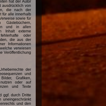
iten hat der Autor
it ausdrücklich von
ten, die nach der
 für alle innerhalb
Verweise sowie für
n Gästebüchern,
sten und in allen
 Inhalt externe
fehlerhafte oder
äden, die aus der
ner Informationen
f welche verwiesen
ge Veröffentlichung
 Urheberrechte der
deosequenzen und
ilder, Grafiken,
nutzen oder auf
uenzen und Texte
 ggf. durch Dritte
n uneingeschränkt
henrechts und den