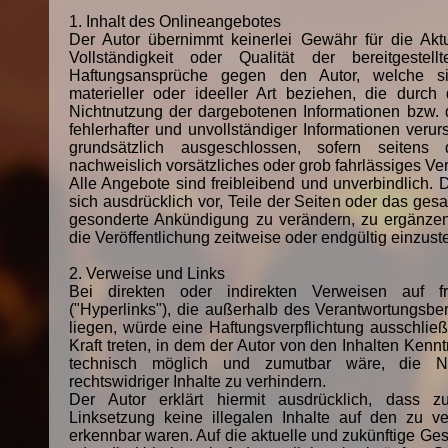
1. Inhalt des Onlineangebotes
Der Autor übernimmt keinerlei Gewähr für die Aktual
Vollständigkeit oder Qualität der bereitgestellt
Haftungsansprüche gegen den Autor, welche s
materieller oder ideeller Art beziehen, die durch
Nichtnutzung der dargebotenen Informationen bzw. 
fehlerhafter und unvollständiger Informationen verur
grundsätzlich ausgeschlossen, sofern seitens
nachweislich vorsätzliches oder grob fahrlässiges Ver
Alle Angebote sind freibleibend und unverbindlich. D
sich ausdrücklich vor, Teile der Seiten oder das ge
gesonderte Ankündigung zu verändern, zu ergänzen
die Veröffentlichung zeitweise oder endgültig einzuste
2. Verweise und Links
Bei direkten oder indirekten Verweisen auf 
("Hyperlinks"), die außerhalb des Verantwortungsbe
liegen, würde eine Haftungsverpflichtung ausschließl
Kraft treten, in dem der Autor von den Inhalten Kenn
technisch möglich und zumutbar wäre, die N
rechtswidriger Inhalte zu verhindern.
Der Autor erklärt hiermit ausdrücklich, dass z
Linksetzung keine illegalen Inhalte auf den zu ve
erkennbar waren. Auf die aktuelle und zukünftige Gest