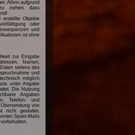
r. Allein aufgrund
zu ziehen, dass
ind!
 erstellte Objekte
ielfältigung oder
deosequenzen und
ikationen ist ohne
hkeit zur Eingabe
adressen, Namen,
r Daten seitens des
nanspruchnahme und
technisch möglich
bzw. unter Angabe
ttet. Die Nutzung
chbarer Angaben
ten, Telefon- und
r Übersendung von
t nicht gestattet.
nannten Spam-Mails
 vorbehalten.