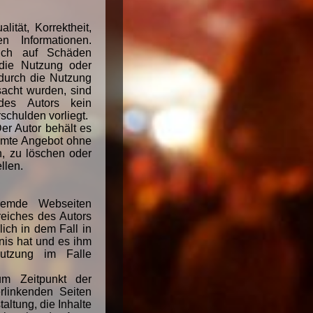
ität, Korrektheit,
en Informationen.
ich auf Schäden
 die Nutzung oder
durch die Nutzung
sacht wurden, sind
 des Autors kein
schulden vorliegt.
er Autor behält es
samte Angebot ohne
, zu löschen oder
llen.
fremde Webseiten
reiches des Autors
ich in dem Fall in
tnis hat und es ihm
utzung im Falle
um Zeitpunkt der
rlinkenden Seiten
altung, die Inhalte