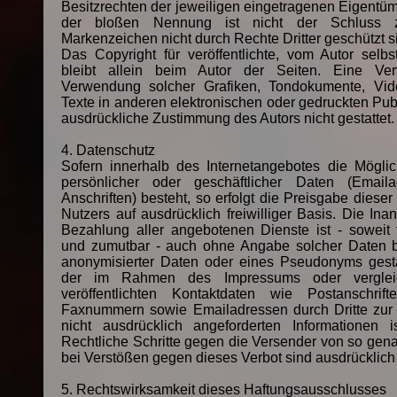
Besitzrechten der jeweiligen eingetragenen Eigentüme
der bloßen Nennung ist nicht der Schluss 
Markenzeichen nicht durch Rechte Dritter geschützt s
Das Copyright für veröffentlichte, vom Autor selbst
bleibt allein beim Autor der Seiten. Eine Verv
Verwendung solcher Grafiken, Tondokumente, Vi
Texte in anderen elektronischen oder gedruckten Publ
ausdrückliche Zustimmung des Autors nicht gestattet.
4. Datenschutz
Sofern innerhalb des Internetangebotes die Möglic
persönlicher oder geschäftlicher Daten (Email
Anschriften) besteht, so erfolgt die Preisgabe diese
Nutzers auf ausdrücklich freiwilliger Basis. Die I
Bezahlung aller angebotenen Dienste ist - soweit 
und zumutbar - auch ohne Angabe solcher Daten 
anonymisierter Daten oder eines Pseudonyms gesta
der im Rahmen des Impressums oder verglei
veröffentlichten Kontaktdaten wie Postanschrif
Faxnummern sowie Emailadressen durch Dritte zu
nicht ausdrücklich angeforderten Informationen is
Rechtliche Schritte gegen die Versender von so ge
bei Verstößen gegen dieses Verbot sind ausdrücklich
5. Rechtswirksamkeit dieses Haftungsausschlusses